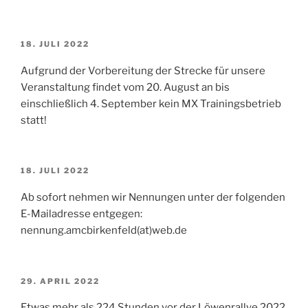
VERÖFFENTLICHT
18. JULI 2022
AM
Aufgrund der Vorbereitung der Strecke für unsere
Veranstaltung findet vom 20. August an bis
einschließlich 4. September kein MX Trainingsbetrieb
statt!
VERÖFFENTLICHT
18. JULI 2022
AM
Ab sofort nehmen wir Nennungen unter der folgenden
E-Mailadresse entgegen:
nennung.amcbirkenfeld(at)web.de
VERÖFFENTLICHT
29. APRIL 2022
AM
Etwas mehr als 224 Stunden vor der Löwenrallye 2022