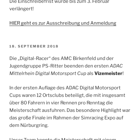
Die Einschreibefrist wurde bis zum 3. Februar
verlängert!
HIER geht es zur Ausschreibung und Anmeldung
VERÖFFENTLICHT
18. SEPTEMBER 2018
AM
Die „Digital-Racer“ des AMC Birkenfeld und der
Jugendgruppe PS-Ritter beenden den ersten
ADAC
Mittelrhein Digital Motorsport Cup
als
Vizemeister
!
In der ersten Auflage des ADAC Digital Motorsport
Cups waren 12 Ortsclubs beteiligt, die mit insgesamt
über 80 Fahrern in vier Rennen pro Renntag die
Meisterschaft ausfuhren. Das besondere Highlight war
das große Finale im Rahmen der Simracing Expo auf
dem Nürburgring.
Unser Team konnte die Meisterschaft mit einem