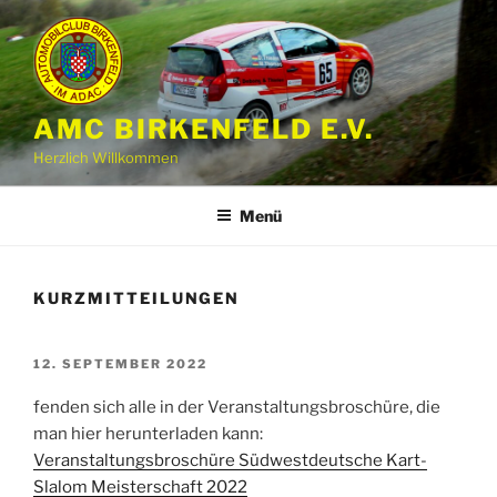
Zum
Inhalt
springen
AMC BIRKENFELD E.V.
Herzlich Willkommen
Menü
KURZMITTEILUNGEN
VERÖFFENTLICHT
12. SEPTEMBER 2022
AM
fenden sich alle in der Veranstaltungsbroschüre, die
man hier herunterladen kann:
Veranstaltungsbroschüre Südwestdeutsche Kart-
Slalom Meisterschaft 2022