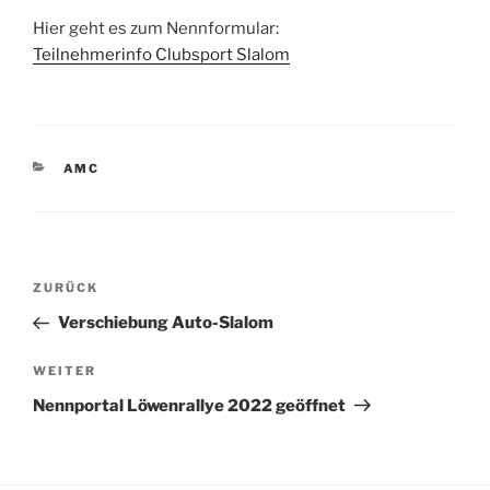
Hier geht es zum Nennformular:
Teilnehmerinfo Clubsport Slalom
KATEGORIEN
AMC
Beitragsnavigation
Vorheriger
ZURÜCK
Beitrag
Verschiebung Auto-Slalom
Nächster
WEITER
Beitrag
Nennportal Löwenrallye 2022 geöffnet