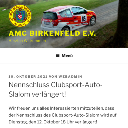
Zum
Inhalt
springen
AMC BIRKENFELD E.V.
Herzlich Willkommen
Menü
VERÖFFENTLICHT
10. OKTOBER 2021
VON
WEBADMIN
AM
Nennschluss Clubsport-Auto-
Slalom verlängert!
Wir freuen uns alles Interessierten mitzuteilen, dass
der Nennschluss des Clubsport-Auto-Slalom wird auf
Dienstag, den 12. Oktober 18 Uhr verlängert!