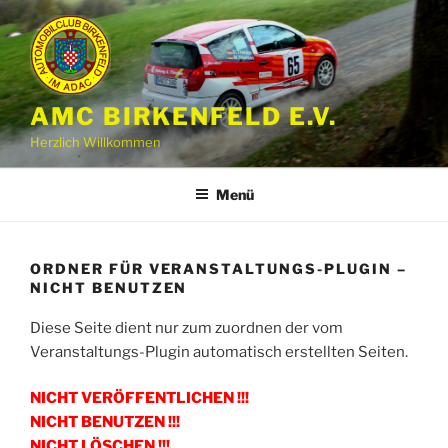
Zum
Inhalt
springen
AMC BIRKENFELD E.V.
Herzlich Willkommen
Menü
ORDNER FÜR VERANSTALTUNGS-PLUGIN –
NICHT BENUTZEN
Diese Seite dient nur zum zuordnen der vom
Veranstaltungs-Plugin automatisch erstellten Seiten.
NICHT VERÖFFENTLICHEN !!!
NICHT BENUTZEN !!!
NICHT LÖSCHEN !!!