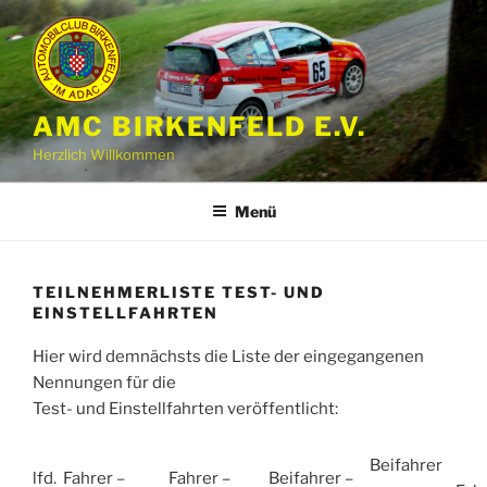
Zum
Inhalt
springen
AMC BIRKENFELD E.V.
Herzlich Willkommen
Menü
TEILNEHMERLISTE TEST- UND
EINSTELLFAHRTEN
Hier wird demnächsts die Liste der eingegangenen
Nennungen für die
Test- und Einstellfahrten veröffentlicht:
Beifahrer
lfd.
Fahrer –
Fahrer –
Beifahrer –