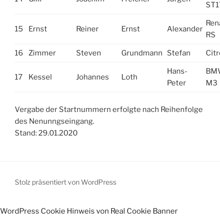
ST1
Rena
15
Ernst
Reiner
Ernst
Alexander
RS
16
Zimmer
Steven
Grundmann
Stefan
Cit
Hans-
BM
17
Kessel
Johannes
Loth
Peter
M3
Vergabe der Startnummern erfolgte nach Reihenfolge
des Nenunngseingang.
Stand: 29.01.2020
Stolz präsentiert von WordPress
WordPress Cookie Hinweis von Real Cookie Banner