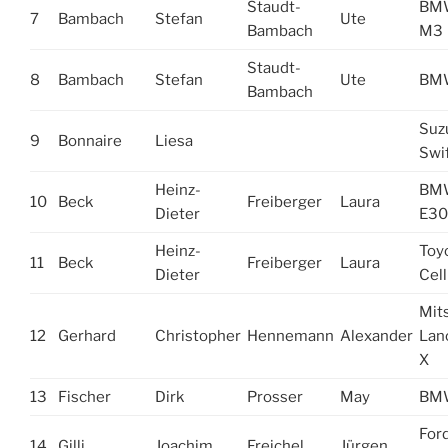
Staudt-
BM
7
Bambach
Stefan
Ute
Bambach
M3
Staudt-
8
Bambach
Stefan
Ute
BMW
Bambach
Suz
9
Bonnaire
Liesa
Swi
Heinz-
BM
10
Beck
Freiberger
Laura
Dieter
E30
Heinz-
Toy
11
Beck
Freiberger
Laura
Dieter
Cell
Mit
12
Gerhard
Christopher
Hennemann
Alexander
Lan
X
13
Fischer
Dirk
Prosser
May
BMW
For
14
Gilli
Joachim
Freichel
Jürgen