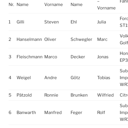
–
Fah
Nr.
Name
Vorname
Name
Vorname
Ford
1
Gilli
Steven
Ehl
Julia
ST1
Vol
2
Hanselmann
Oliver
Schwegler
Marc
Golf
Hon
3
Fleischmann
Marco
Decker
Jonas
EP3
Sub
4
Weigel
Andre
Götz
Tobias
Imp
WRX
5
Pätzold
Ronnie
Brunken
Wilfried
Cit
Sub
6
Banwarth
Manfred
Feger
Rolf
Imp
WRX