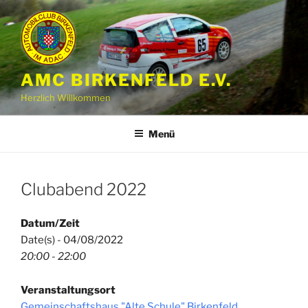
Zum
Inhalt
springen
AMC BIRKENFELD E.V.
Herzlich Willkommen
Menü
Clubabend 2022
Datum/Zeit
Date(s) - 04/08/2022
20:00 - 22:00
Veranstaltungsort
Gemeinschaftshaus "Alte Schule" Birkenfeld