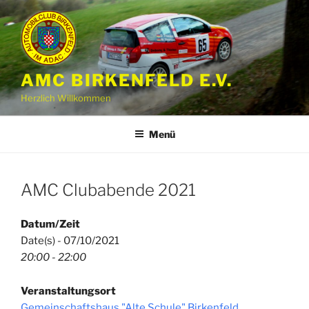
Zum
Inhalt
springen
AMC BIRKENFELD E.V.
Herzlich Willkommen
Menü
AMC Clubabende 2021
Datum/Zeit
Date(s) - 07/10/2021
20:00 - 22:00
Veranstaltungsort
Gemeinschaftshaus "Alte Schule" Birkenfeld