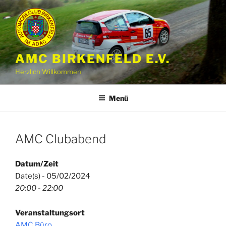
Zum
Inhalt
springen
AMC BIRKENFELD E.V.
Herzlich Willkommen
Menü
AMC Clubabend
Datum/Zeit
Date(s) - 05/02/2024
20:00 - 22:00
Veranstaltungsort
AMC Büro