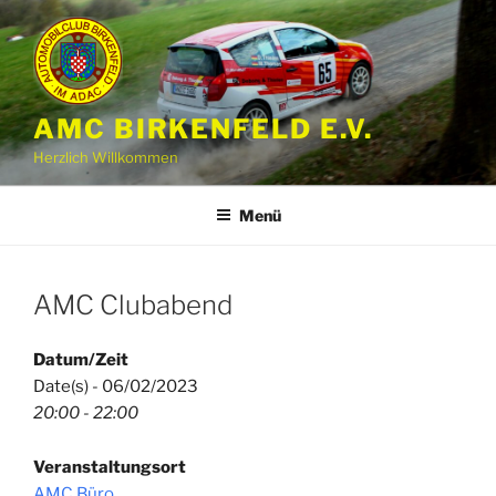
Zum
Inhalt
springen
AMC BIRKENFELD E.V.
Herzlich Willkommen
Menü
AMC Clubabend
Datum/Zeit
Date(s) - 06/02/2023
20:00 - 22:00
Veranstaltungsort
AMC Büro