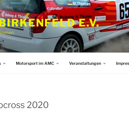
BIRKENFELD E.V.
kommen
s
Motorsport im AMC
Veranstaltungen
Impre
cross 2020