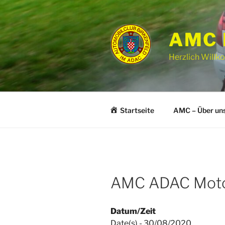
Zum
Inhalt
springen
AMC 
Herzlich Will
Startseite
AMC – Über un
AMC ADAC Moto
Datum/Zeit
Date(s) - 30/08/2020